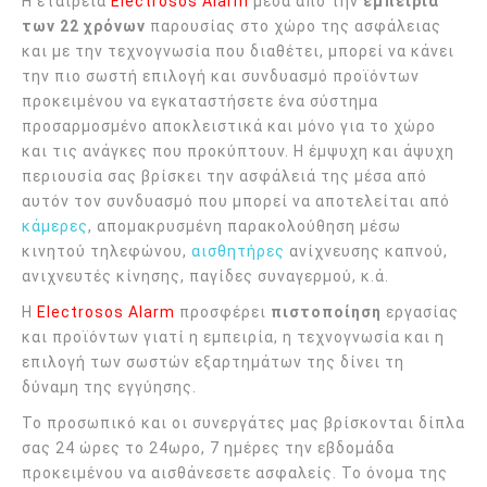
Η εταιρεία
Electrosos Alarm
μέσα από την
εμπειρία
των 22 χρόνων
παρουσίας στο χώρο της ασφάλειας
και με την τεχνογνωσία που διαθέτει, μπορεί να κάνει
την πιο σωστή επιλογή και συνδυασμό προϊόντων
προκειμένου να εγκαταστήσετε ένα σύστημα
προσαρμοσμένο αποκλειστικά και μόνο για το χώρο
και τις ανάγκες που προκύπτουν. Η έμψυχη και άψυχη
περιουσία σας βρίσκει την ασφάλειά της μέσα από
αυτόν τον συνδυασμό που μπορεί να αποτελείται από
κάμερες
, απομακρυσμένη παρακολούθηση μέσω
κινητού τηλεφώνου,
αισθητήρες
ανίχνευσης καπνού,
ανιχνευτές κίνησης, παγίδες συναγερμού, κ.ά.
Η
Electrosos Alarm
προσφέρει
πιστοποίηση
εργασίας
και προϊόντων γιατί η εμπειρία, η τεχνογνωσία και η
επιλογή των σωστών εξαρτημάτων της δίνει τη
δύναμη της εγγύησης.
Το προσωπικό και οι συνεργάτες μας βρίσκονται δίπλα
σας 24 ώρες το 24ωρο, 7 ημέρες την εβδομάδα
προκειμένου να αισθάνεσετε ασφαλείς. Το όνομα της